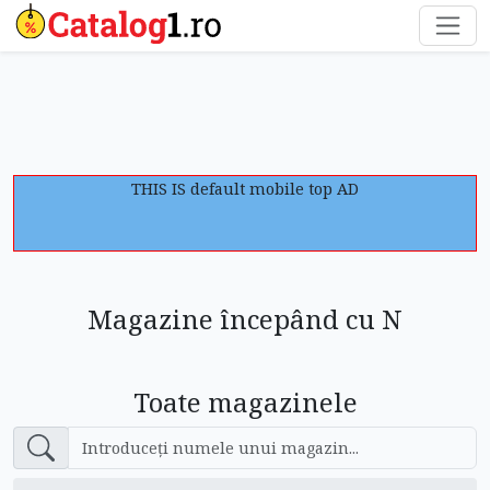
THIS IS default mobile top AD
Magazine începând cu N
Toate magazinele