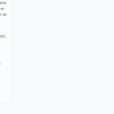
prin
 se
e de
ții,
e