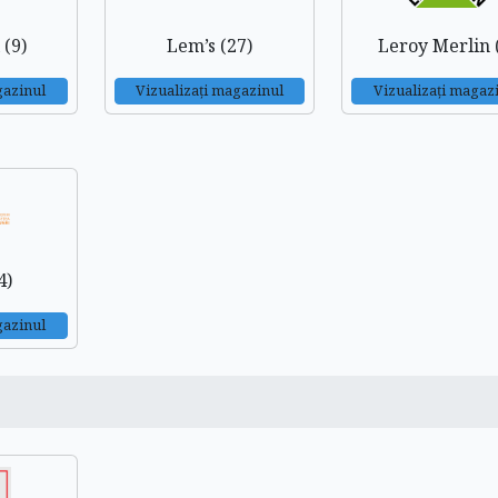
 (9)
Lem’s (27)
Leroy Merlin 
gazinul
Vizualizați magazinul
Vizualizați magaz
4)
gazinul