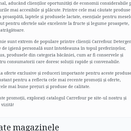
al, aducând clienților oportunități de economii considerabile 
urile mai accesibile și plăcute. Printre cele mai căutate produse
proaspătă, laptele și produsele lactate, esențiale pentru mesel
ut pentru ofertele sale excelente la fructe și legume proaspete,
atrăgătoare.
nie sunt extrem de populare printre clienții Carrefour. Detergen
e de igienă personală sunt întotdeauna în topul preferințelor,
 plus, produsele din categoria băcăniei, cum ar fi conservele și
ru consumatorii care doresc soluții rapide și convenabile.
 la oferte exclusive și reduceri importante pentru aceste produs
stant pentru a reflecta cele mai recente promoții și oferte,
ele mai bune prețuri și produse de calitate.
te promoții, explorați catalogul Carrefour pe site-ul nostru și
 vizită!
ate magazinele