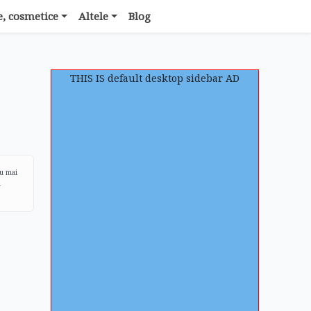
, cosmetice
Altele
Blog
THIS IS default desktop sidebar AD
ru mai
i