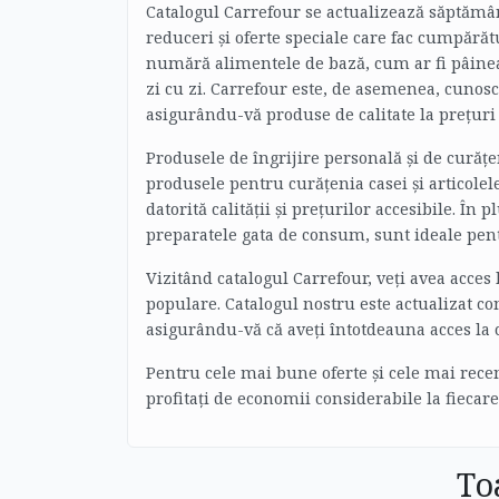
Catalogul Carrefour se actualizează săptămân
reduceri și oferte speciale care fac cumpărăt
numără alimentele de bază, cum ar fi pâinea 
zi cu zi. Carrefour este, de asemenea, cunosc
asigurându-vă produse de calitate la prețuri 
Produsele de îngrijire personală și de curățe
produsele pentru curățenia casei și articolel
datorită calității și prețurilor accesibile. În
preparatele gata de consum, sunt ideale pent
Vizitând catalogul Carrefour, veți avea acces
populare. Catalogul nostru este actualizat con
asigurându-vă că aveți întotdeauna acces la c
Pentru cele mai bune oferte și cele mai recen
profitați de economii considerabile la fiecare
To