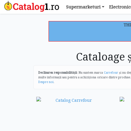
Supermarketuri
Electronic
THI
Cataloage 
Declinarea responsabilității
: Nu suntem marca
Carrefour
și nu deț
multe informații sau pentru a achiziționa oricare dintre produse.
Despre noi
.