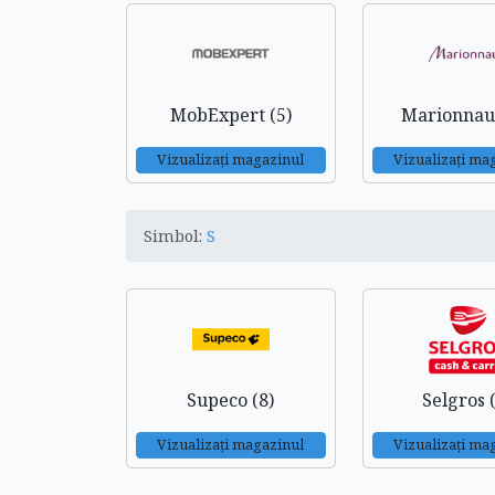
MobExpert (5)
Marionnau
Vizualizați magazinul
Vizualizați ma
Simbol:
S
Supeco (8)
Selgros 
Vizualizați magazinul
Vizualizați ma