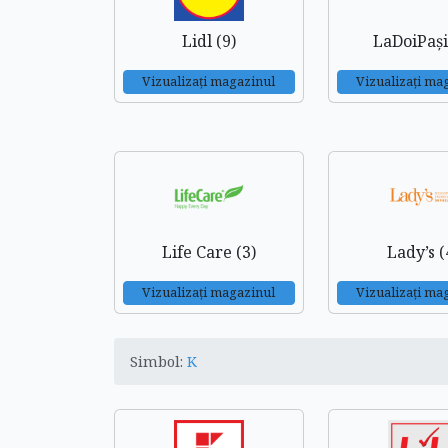
Lidl (9)
LaDoiPași
Vizualizați magazinul
Vizualizați ma
Life Care (3)
Lady’s (
Vizualizați magazinul
Vizualizați ma
Simbol:
K