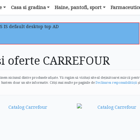
e
Casa si gradina
Haine, pantofi, sport
Farmaceutice
S IS default desktop top AD
și oferte CARREFOUR
inem niciunul dintre produsele afișate. Vă rugăm să vizitați site-ul deținătoarei mărcii pent
 Suntem doar un site informativ. Citiți mai multe pe paginile de
Declinarea responsabilității
ș