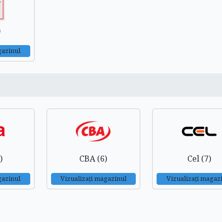
)
gazinul
)
CBA (6)
Cel (7)
gazinul
Vizualizați magazinul
Vizualizați magaz