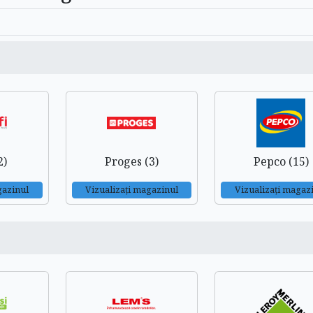
2)
Proges (3)
Pepco (15)
gazinul
Vizualizați magazinul
Vizualizați magaz