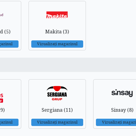
d (5)
Makita (3)
gazinul
Vizualizați magazinul
(9)
Sergiana (11)
Sinsay (8)
gazinul
Vizualizați magazinul
Vizualizați magaz