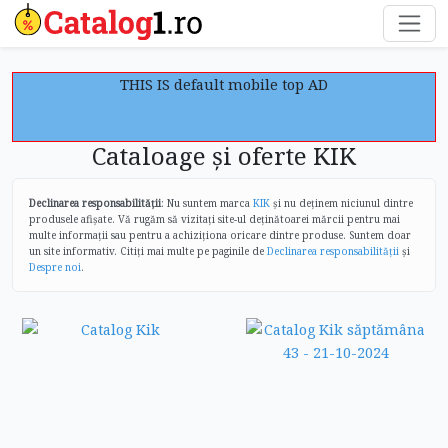
THIS IS default mobile top AD
Cataloage și oferte KIK
Declinarea responsabilității
: Nu suntem marca
KIK
și nu deținem niciunul dintre
produsele afișate. Vă rugăm să vizitați site-ul deținătoarei mărcii pentru mai
multe informații sau pentru a achiziționa oricare dintre produse. Suntem doar
un site informativ. Citiți mai multe pe paginile de
Declinarea responsabilității
și
Despre noi
.